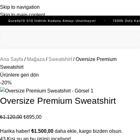
Skip to navigation
Skip to main content
Qurella10 %10 İndirim Kodunu Almayı Unutmayın!
1500₺ Üstü Kargo Bi
ö
Ana Sayfa
Mağaza
Sweatshirt
Oversize Premium
Sweatshirt
Ürünlere geri dön
-20%
Oversize Premium Sweatshirt
₺
1.120,00
₺
895,00
Harika haber!
₺
1.500,00
daha ekle, kargo bizden olsun.
43
Kişi şu an bu ürünü inceliyor!