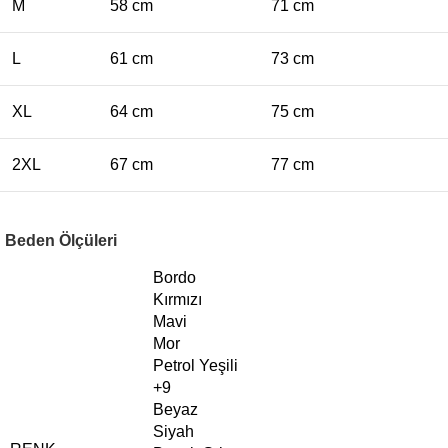
M
58 cm
71 cm
L
61 cm
73 cm
XL
64 cm
75 cm
2XL
67 cm
77 cm
Beden Ölçüleri
Bordo
Kırmızı
Mavi
Mor
Petrol Yeşili
+9
Beyaz
Siyah