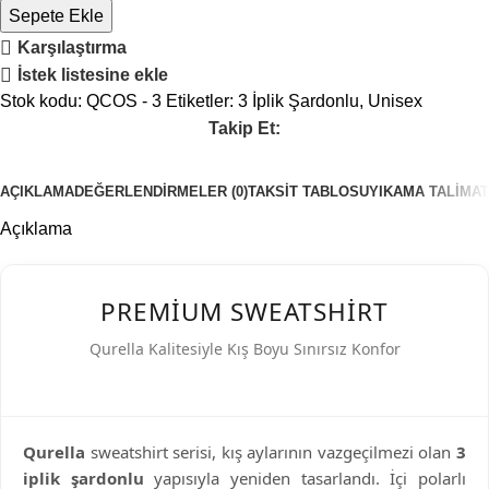
Sepete Ekle
Karşılaştırma
İstek listesine ekle
Stok kodu:
QCOS - 3
Etiketler:
3 İplik Şardonlu
,
Unisex
Takip Et:
AÇIKLAMA
DEĞERLENDIRMELER (0)
TAKSIT TABLOSU
YIKAMA TALIMAT
Açıklama
PREMIUM SWEATSHIRT
Qurella Kalitesiyle Kış Boyu Sınırsız Konfor
Qurella
sweatshirt serisi, kış aylarının vazgeçilmezi olan
3
iplik şardonlu
yapısıyla yeniden tasarlandı. İçi polarlı