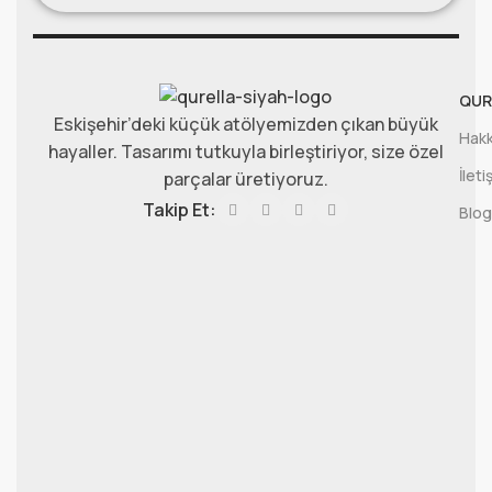
QUR
Eskişehir’deki küçük atölyemizden çıkan büyük
Hakk
hayaller. Tasarımı tutkuyla birleştiriyor, size özel
İleti
parçalar üretiyoruz.
Takip Et:
Blog