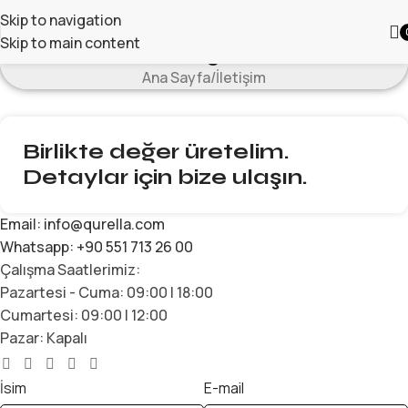
Skip to navigation
1500₺ Üstü Kargo Bizden!
🎉 Tüm Alışverişlerde
3 Ay Peşin F
İletişim
Skip to main content
Ana Sayfa
İletişim
Birlikte değer üretelim.
Detaylar için bize ulaşın.
Email:
info@qurella.com
Whatsapp: +90 551 713 26 00
Çalışma Saatlerimiz:
Pazartesi - Cuma: 09:00 | 18:00
Cumartesi: 09:00 | 12:00
Pazar: Kapalı
İsim
E-mail