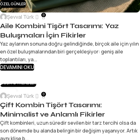
ÖZEL GÜNLER
0
Şevval Türk
Aile Kombini Tişört Tasarımı: Yaz
Buluşmaları İçin Fikirler
Yaz aylarının sonuna doğru gelindiğinde, birçok aile için yılın
en özel buluşmalarından biri gerçekleşiyor: geniş aile
toplantıları, ya...
DEVAMINI OKU
MODA & TRENDLER
29
0
Şevval Türk
TEM
Çift Kombin Tişört Tasarımı:
Minimalist ve Anlamlı Fikirler
Çift kombinleri, uzun süredir sevilen bir tarz tercihi olsa da
son dönemde bu alanda belirgin bir değişim yaşanıyor. Artık
aynı klişe b...