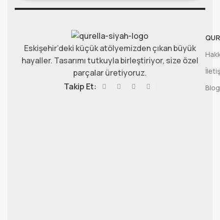
QUR
Eskişehir’deki küçük atölyemizden çıkan büyük
Hakk
hayaller. Tasarımı tutkuyla birleştiriyor, size özel
İleti
parçalar üretiyoruz.
Takip Et:
Blog