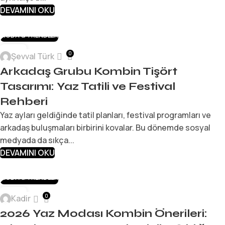
DEVAMINI OKU
MODA & TRENDLER
13
0
Şevval Türk
TEM
Arkadaş Grubu Kombin Tişört
Tasarımı: Yaz Tatili ve Festival
Rehberi
Yaz ayları geldiğinde tatil planları, festival programları ve
arkadaş buluşmaları birbirini kovalar. Bu dönemde sosyal
medyada da sıkça...
DEVAMINI OKU
MODA & TRENDLER
01
0
Kadir
NIS
2026 Yaz Modası Kombin Önerileri: