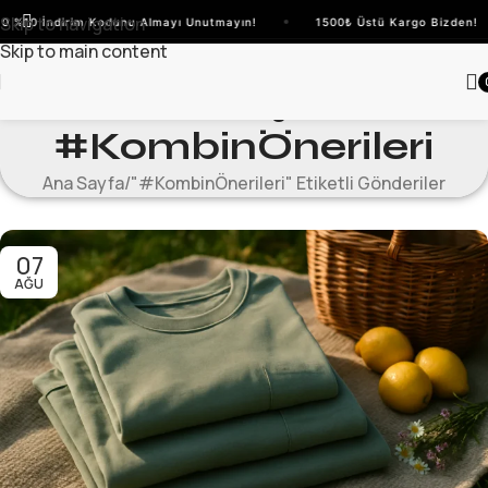
Skip to navigation
0 %10 İndirim Kodunu Almayı Unutmayın!
1500₺ Üstü Kargo Bizden!
Skip to main content
Etiket Arşivleri:
#KombinÖnerileri
Ana Sayfa
"#KombinÖnerileri" Etiketli Gönderiler
07
AĞU