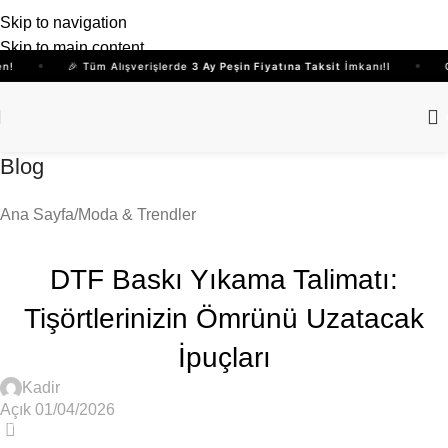
Skip to navigation
Skip to main content
!
🎉 Tüm Alışverişlerde
3 Ay Peşin Fiyatına Taksit
İmkanı!I
Qu
Blog
Ana Sayfa
Moda & Trendler
MODA & TRENDLER
DTF Baskı Yıkama Talimatı:
Tişörtlerinizin Ömrünü Uzatacak
İpuçları
Kadir
Açık 01/04/2026
0