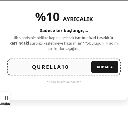
%10
AYRICALIK
Sadece bir başlangıç...
İlk siparişinle birlikte kapına gelecek
ismine özel teşekkür
kartındaki
sürprizi keşfetmeye hazır mısın? Yolculuğun ilk adımı
için kodun aşağıda.
KOPYALA
*Sınırlı sayıda üretilmiştir.
a Sayfa
Mağaza
Hesabım
Web sitemizin temel fonksiyonlarını çalıştırabilmek adına
zorunlu çerezler kullanılmaktadır. Detaylı bilgi için çerez
politikamıza göz atabilirsiniz.