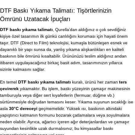
DTF Baskı Yıkama Talimatı: Tişörtlerinizin
Ömrünü Uzatacak İpuçları
DTF baskı yıkama talimatı
, Qurella’dan aldığınız o çok sevdiğiniz
kişiye özel tasarımın ilk günkü canlılığını koruması için hayati önem
taşır. DTF (Direct to Film) teknolojisi, kumaşla bütünleşen esnek ve
dayanıklı bir yapı sunsa da, yanlış yıkama alışkanlıkları en kaliteli
baskının bile ömrünü kısaltabilir. Ürününüzü teslim aldığınız andan
itibaren uygulayacağınız birkaç basit adım, tasarımınızın yıllarca
sizinle kalmasını sağlar.
En temel
DTF baskı yıkama talimatı
kuralı, ürünü her zaman
ters
çevirerek
yıkamaktır. Bu işlem, baskı yüzeyinin çamaşır makinesinin
tamburuyla veya diğer sert kıyafetlerin (fermuar, düğme vb.)
sürtünmesiyle doğrudan temasını keser. Yıkama suyunun sıcaklığı ise
asla
30°C dereceyi
geçmemelidir. Yüksek ısı, baskının altındaki
yapıştırıcı katmanın formunu bozarak çatlamalara veya soyulmalara
neden olabilir. Ayrıca, ağartıcı içeren ağır deterjanlardan ve çamaşır
suyundan kesinlikle uzak durmalısınız; bu kimyasallar baskı
pigmentlerinin solmasına yol açar.