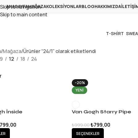
ANASAYFA
MAĞAZA
KOLEKSIYONLAR
BLOG
HAKKIMIZDA
İLETIŞI
Skip to navigation
na Taksit
İmkanı!I
Qurella10 %10 İndirim Kodunu Almayı Un
Skip to main content
T-SHIRT
SWEA
a
Mağaza
Ürünler “24/1” olarak etiketlendi
9
12
18
24
r
-20%
YENI
h İnside
Van Gogh Starry Pipe
799,00
₺
799,00
₺
999,00
LER
SEÇENEKLER