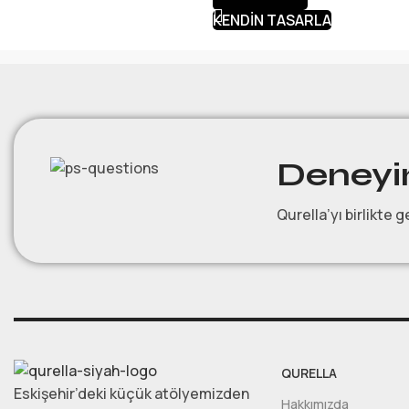
KENDIN TASARLA
Deneyim
Qurella’yı birlikte g
QURELLA
Eskişehir’deki küçük atölyemizden
Hakkımızda