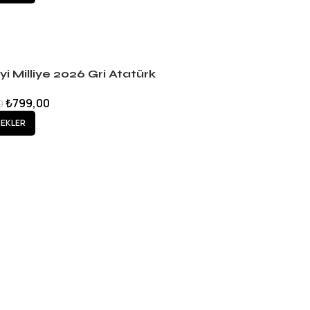
i Milliye 2026 Gri Atatürk
-shirt
₺
799,00
0
EKLER