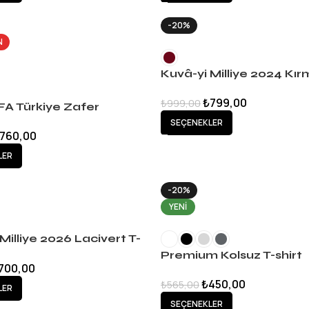
-20%
N
Kuvâ-yi Milliye 2024 Kırm
Voleybol T-shirt
₺
799,00
₺
999,00
FA Türkiye Zafer
 Koleksiyon T-Shirt
SEÇENEKLER
760,00
LER
-20%
YENI
Milliye 2026 Lacivert T-
Premium Kolsuz T-shirt
700,00
₺
450,00
₺
565,00
LER
SEÇENEKLER