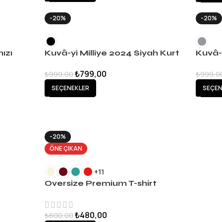
-20%
-20%
ızı
Kuvâ-yi Milliye 2024 Siyah Kurt
Kuvâ-y
T-Shirt
İmza T
₺
799,00
₺
999,00
₺
999,0
SEÇENEKLER
SEÇEN
-20%
ÖNE ÇIKAN
+11
Oversize Premium T-shirt
₺
480,00
₺
600,00